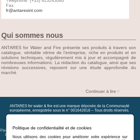
Téléphone: (+33) 423243080
Fax:
fr@antaresint.com
Qui sommes nous
ANTARES for Water and Fire présente ses produits à travers son
catalogue, véritable vitrine de l’entreprise, riche en produits et en
solutions techniques, régulièrement mis à jour et accompagné de
nombreuses informations. La rédaction du catalogue, ainsi que ses
révisions successives, reposent sur une étude approfondie du
marché.
Continuer à lire
ANTARES for water & fire est une marque déposée de la Communauté
européenne, enregistrée sous le n° 001642818 – Tous droits réservés.
Bref historique d'ANTARES
|
Contacts et assistance
|
Téléchargements
|
Nouveauté
|
Articles les plus demandés
|
MARQUES DE RÉFÉRENCE
|
Politique de confidentialité et de cookies
Paiements et expéditions
|
Conditions générales
|
Données de confidentialité
|
Droits d'auteur
|
Assistance après-vente
|
Carte Professionnelle
|
Projets
|
Nous utilisons des cookies pour améliorer votre expérience sur
Choisir un autre pays
|
Version précédente du site web