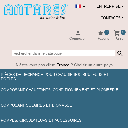
ENTREPRISE
CONTACTS
person
star
shopping_cart
0
0
Connexion
Favoris
Panier
search
N'êtes-vous pas client
France
? Choisir un autre pays
PIÈCES DE RECHANGE POUR CHAUDIÈRES, BRÛLEURS ET
POÊLES
COMPOSANT CHAUFFANTS, CONDITIONNEMENT ET PLOMBERIE
COMPOSANT SOLAIRES ET BIOMASSE
POMPES, CIRCULATEURS ET ACCESSOIRES