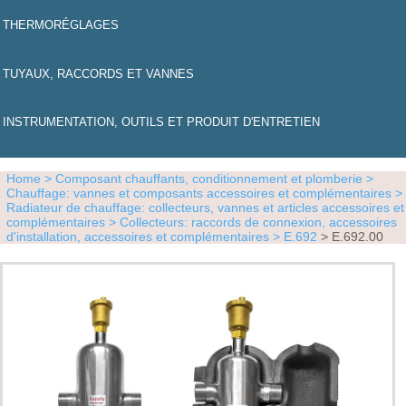
THERMORÉGLAGES
TUYAUX, RACCORDS ET VANNES
INSTRUMENTATION, OUTILS ET PRODUIT D'ENTRETIEN
Home
> Composant chauffants, conditionnement et plomberie
>
Chauffage: vannes et composants accessoires et complémentaires
>
Radiateur de chauffage: collecteurs, vannes et articles accessoires et
complémentaires
> Collecteurs: raccords de connexion, accessoires
d'installation, accessoires et complémentaires
> E.692
> E.692.00