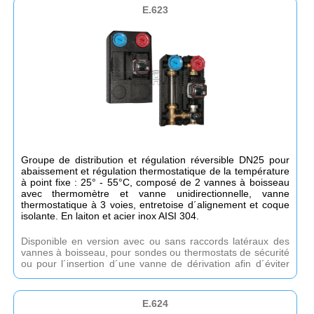
autorégulantes à haut rendement, avec hauteur
E.623
manométrique de 6, 8 ou 10 m. Raccords côté installation :
1”F. Raccords côté collecteur : 11/2´M..
Groupe de distribution et régulation réversible DN25 pour
abaissement et régulation thermostatique de la température
à point fixe : 25° - 55°C, composé de 2 vannes à boisseau
avec thermomètre et vanne unidirectionnelle, vanne
thermostatique à 3 voies, entretoise d´alignement et coque
isolante. En laiton et acier inox AISI 304.
Disponible en version avec ou sans raccords latéraux des
vannes à boisseau, pour sondes ou thermostats de sécurité
ou pour l´insertion d´une vanne de dérivation afin d´éviter
les surpressions de la pompe. Disponible sans pompe ou
avec différentes pompes à haute efficacité autorégulantes
avec hauteur manométriquede de 6, 8, 10 mt de hauteur
E.624
manométrique- Kv de la vanne thermostatique : 3,5