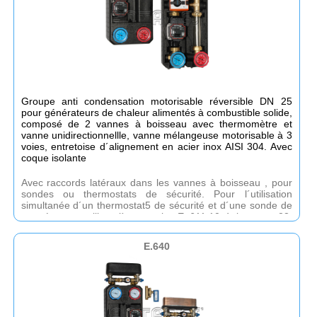
Groupe anti condensation motorisable réversible DN 25
pour générateurs de chaleur alimentés à combustible solide,
composé de 2 vannes à boisseau avec thermomètre et
vanne unidirectionnellle, vanne mélangeuse motorisable à 3
voies, entretoise d´alignement en acier inox AISI 304. Avec
coque isolante
Avec raccords latéraux dans les vannes à boisseau , pour
sondes ou thermostats de sécurité. Pour l´utilisation
simultanée d´un thermostat5 de sécurité et d´une sonde de
température, utiliser l´accessoire E 611.10 à la page 23.
Disponible sans pompe ou avec pompe modulante à haute
effacacité avec une hauteur manométrique de 8 mt-kv de la
E.640
vanne mélangeuse : 10 -raccords côté générateur 1´F.
Raccords côté collecteur : 1½´M