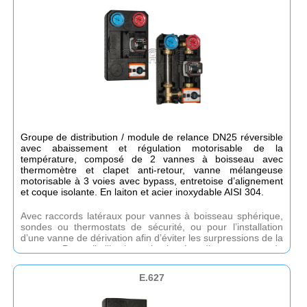
Raccords côté installation : 1´F. - Raccords côté collecteur :
1½´M
Groupe de distribution / module de relance DN25 réversible
avec abaissement et régulation motorisable de la
température, composé de 2 vannes à boisseau avec
thermomètre et clapet anti-retour, vanne mélangeuse
motorisable à 3 voies avec bypass, entretoise d’alignement
et coque isolante. En laiton et acier inoxydable AISI 304.
Avec raccords latéraux pour vannes à boisseau sphérique,
sondes ou thermostats de sécurité, ou pour l’installation
d’une vanne de dérivation afin d’éviter les surpressions de la
pompe. Pour l’utilisation simultanée d’une vanne de
dérivation de surpression et d’une sonde de température,
utiliser l’accessoire E.611.10 (voir page 119 (W)). Disponible
E.627
sans pompe ou avec différentes pompes à haut rendement
autorégulantes avec des hauteurs manométriques de 6, 8
ou 10 m. Kv de la vanne mélangeuse : 10. Raccords côté