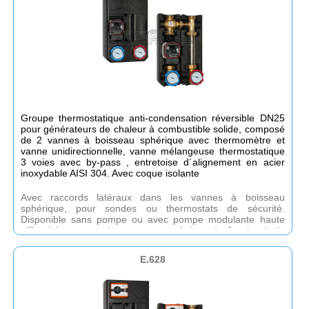
installation : 1”F. Raccords côté collecteur : 1”½M.
Groupe thermostatique anti-condensation réversible DN25
pour générateurs de chaleur à combustible solide, composé
de 2 vannes à boisseau sphérique avec thermomètre et
vanne unidirectionnelle, vanne mélangeuse thermostatique
3 voies avec by-pass , entretoise d´alignement en acier
inoxydable AISI 304. Avec coque isolante
Avec raccords latéraux dans les vannes à boisseau
sphérique, pour sondes ou thermostats de sécurité.
Disponible sans pompe ou avec pompe modulante haute
efficacité avec une hauteur manométrique de 8mt-kv. de la
vanne thermostatique : 9 raccords côté générateur : 1”F.
Raccords côté collecteur : 1 1/2´M.
E.628