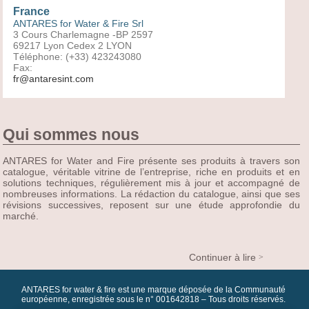
France
ANTARES for Water & Fire Srl
3 Cours Charlemagne -BP 2597
69217 Lyon Cedex 2 LYON
Téléphone: (+33) 423243080
Fax:
fr@antaresint.com
Qui sommes nous
ANTARES for Water and Fire présente ses produits à travers son
catalogue, véritable vitrine de l’entreprise, riche en produits et en
solutions techniques, régulièrement mis à jour et accompagné de
nombreuses informations. La rédaction du catalogue, ainsi que ses
révisions successives, reposent sur une étude approfondie du
marché.
Continuer à lire
ANTARES for water & fire est une marque déposée de la Communauté
européenne, enregistrée sous le n° 001642818 – Tous droits réservés.