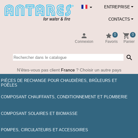
ENTREPRISE
CONTACTS
person
star
shopping_cart
0
0
Connexion
Favoris
Panier
search
N'êtes-vous pas client
France
? Choisir un autre pays
PIÈCES DE RECHANGE POUR CHAUDIÈRES, BRÛLEURS ET
POÊLES
COMPOSANT CHAUFFANTS, CONDITIONNEMENT ET PLOMBERIE
COMPOSANT SOLAIRES ET BIOMASSE
POMPES, CIRCULATEURS ET ACCESSOIRES