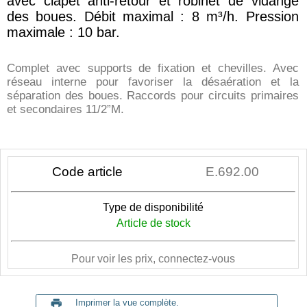
avec clapet anti-retour et robinet de vidange
des boues. Débit maximal : 8 m³/h. Pression
maximale : 10 bar.
Complet avec supports de fixation et chevilles. Avec
réseau interne pour favoriser la désaération et la
séparation des boues. Raccords pour circuits primaires
et secondaires 11/2”M.
Code article
E.692.00
Type de disponibilité
Article de stock
Pour voir les prix, connectez-vous
print
Imprimer la vue complète.