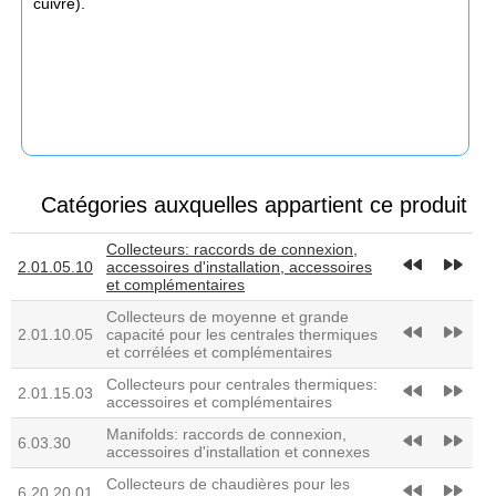
cuivre).
Catégories auxquelles appartient ce produit
Collecteurs: raccords de connexion,
fast_rewind
fast_forward
2.01.05.10
accessoires d'installation, accessoires
et complémentaires
Collecteurs de moyenne et grande
fast_rewind
fast_forward
2.01.10.05
capacité pour les centrales thermiques
et corrélées et complémentaires
Collecteurs pour centrales thermiques:
fast_rewind
fast_forward
2.01.15.03
accessoires et complémentaires
Manifolds: raccords de connexion,
fast_rewind
fast_forward
6.03.30
accessoires d'installation et connexes
Collecteurs de chaudières pour les
fast_rewind
fast_forward
6.20.20.01