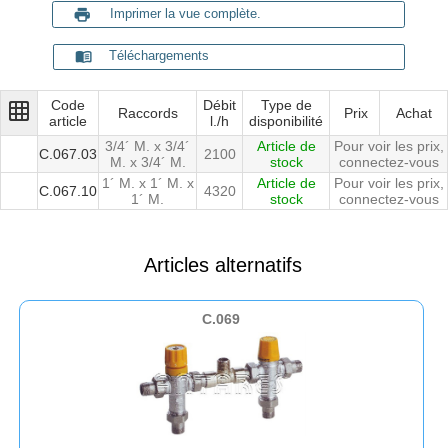
print
Imprimer la vue complète.
menu_book
Téléchargements
Code
Débit
Type de
grid_on
Raccords
Prix
Achat
article
l./h
disponibilité
3/4´ M. x 3/4´
Article de
Pour voir les prix,
C.067.03
2100
M. x 3/4´ M.
stock
connectez-vous
1´ M. x 1´ M. x
Article de
Pour voir les prix,
C.067.10
4320
1´ M.
stock
connectez-vous
Articles alternatifs
C.069