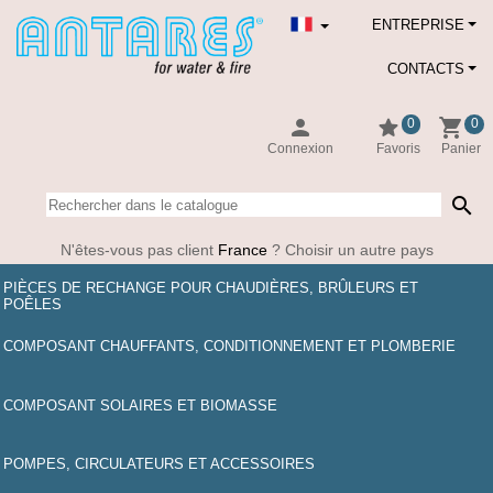
ENTREPRISE
CONTACTS
person
star
shopping_cart
0
0
Connexion
Favoris
Panier
search
N'êtes-vous pas client
France
? Choisir un autre pays
PIÈCES DE RECHANGE POUR CHAUDIÈRES, BRÛLEURS ET
POÊLES
COMPOSANT CHAUFFANTS, CONDITIONNEMENT ET PLOMBERIE
COMPOSANT SOLAIRES ET BIOMASSE
POMPES, CIRCULATEURS ET ACCESSOIRES