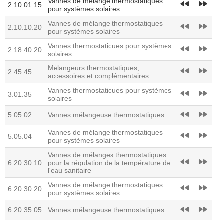
Vannes de mélange thermostatiques
fast_rewind
fast_forward
2.10.01.15
pour systèmes solaires
Vannes de mélange thermostatiques
fast_rewind
fast_forward
2.10.10.20
pour systèmes solaires
Vannes thermostatiques pour systèmes
fast_rewind
fast_forward
2.18.40.20
solaires
Mélangeurs thermostatiques,
fast_rewind
fast_forward
2.45.45
accessoires et complémentaires
Vannes thermostatiques pour systèmes
fast_rewind
fast_forward
3.01.35
solaires
fast_rewind
fast_forward
5.05.02
Vannes mélangeuse thermostatiques
Vannes de mélange thermostatiques
fast_rewind
fast_forward
5.05.04
pour systèmes solaires
Vannes de mélanges thermostatiques
fast_rewind
fast_forward
6.20.30.10
pour la régulation de la température de
l'eau sanitaire
Vannes de mélange thermostatiques
fast_rewind
fast_forward
6.20.30.20
pour systèmes solaires
fast_rewind
fast_forward
6.20.35.05
Vannes mélangeuse thermostatiques