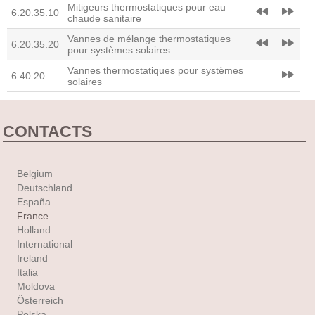
Mitigeurs thermostatiques pour eau
fast_rewind
fast_forward
6.20.35.10
chaude sanitaire
Vannes de mélange thermostatiques
fast_rewind
fast_forward
6.20.35.20
pour systèmes solaires
Vannes thermostatiques pour systèmes
fast_forward
6.40.20
solaires
CONTACTS
Belgium
Deutschland
España
France
Holland
International
Ireland
Italia
Moldova
Österreich
Polska