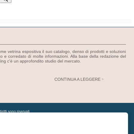
 vetrina espositiva il suo catalogo, denso di prodotti e soluzioni
o e corredato di molte informazioni. Alla base della redazione del
ling c'è un approfondito studio del mercato.
CONTINUA A LEGGERE
itti sono riservati
dizioni
|
Dati sulla privacy
|
Diritti di autore
|
Assistenza postvendita
|