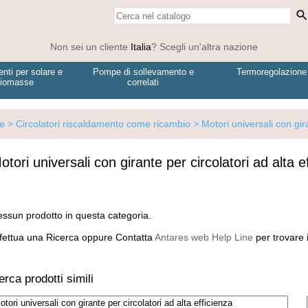
searc
Non sei un cliente
Italia
? Scegli un'altra nazione
ti per solare e
Pompe di sollevamento e
Termoregolazione
iomasse
correlati
ne
> Circolatori riscaldamento come ricambio
> Motori universali con gira
otori universali con girante per circolatori ad alta e
ssun prodotto in questa categoria.
fettua una Ricerca oppure Contatta
Antares web Help Line
per trovare i
rca prodotti simili