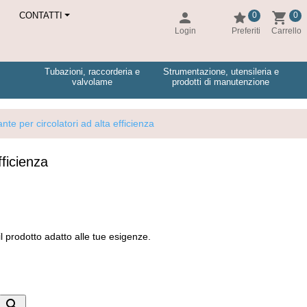
h
person
star
shopping_cart
CONTATTI
0
0
Login
Preferiti
Carrello
Tubazioni, raccorderia e
Strumentazione, utensileria e
valvolame
prodotti di manutenzione
nte per circolatori ad alta efficienza
fficienza
l prodotto adatto alle tue esigenze.
search