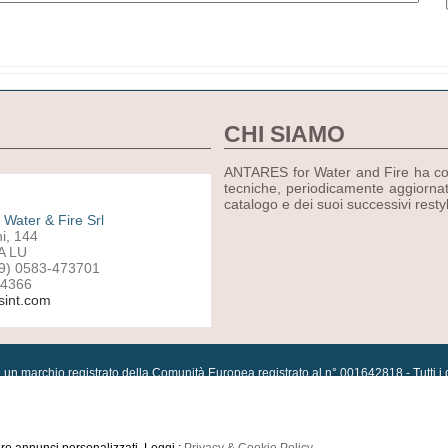
CHI SIAMO
ANTARES for Water and Fire ha come
tecniche, periodicamente aggiornat
catalogo e dei suoi successivi resty
Water & Fire Srl
ni, 144
A LU
39) 0583-473701
94366
sint.com
un marchio registrato della Comunità Europea registrato al n° 001642818 - Tutti i dir
ticoli in promozione
|
Marchi di riferimento
|
Pagamenti e spedizioni
|
Termini e con
ional Card
|
Progetti
|
Scegli un'altra nazione
|
Versione precedente del sito web