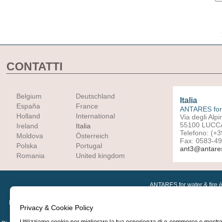
CONTATTI
Belgium
Deutschland
Italia
España
France
ANTARES for 
Holland
International
Via degli Alpi
55100 LUCC
Ireland
Italia
Telefono: (+
Moldova
Österreich
Fax: 0583-4
Polska
Portugal
ant3@antare
Romania
United kingdom
ANTARES for water & fire è 
Breve storia di ANTARES
|
Contatti e assistenza
|
Downloads
|
Articoli novità
|
Ar
Privacy & Cookie Policy
Profess