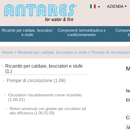
AZIENDA
Ricambi per caldaie, bruciatori
Componenti termoidraulica e
Componen
e stufe
condizionamento
b
Home
> Ricambi per caldaie, bruciatori e stufe
> Pompe di circolazio
Ricambi per caldaie, bruciatori e stufe
M
(1.)
Pompe di circolazione (1.06)
Ne
Circolatori riscaldamento come ricambio
(1.06.01)
Ef
Motori universali con girante per circolatori ad
alta efficienza (1.06.01.03)
Ce