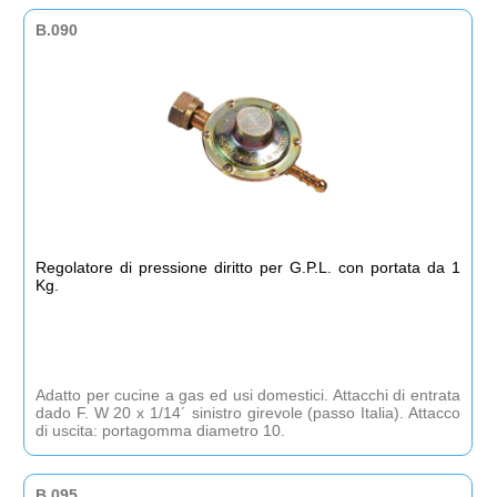
se già presente la valvola a sfera di chiusura. Per valvole da
1/2” a 3/4” - Funzionamento con tensione : 12 V DC - Può
B.090
essere abbinato al rilevatore di fughe gas Art. B.038.00
Regolatore di pressione diritto per G.P.L. con portata da 1
Kg.
Adatto per cucine a gas ed usi domestici. Attacchi di entrata
dado F. W 20 x 1/14´ sinistro girevole (passo Italia). Attacco
di uscita: portagomma diametro 10.
B.095