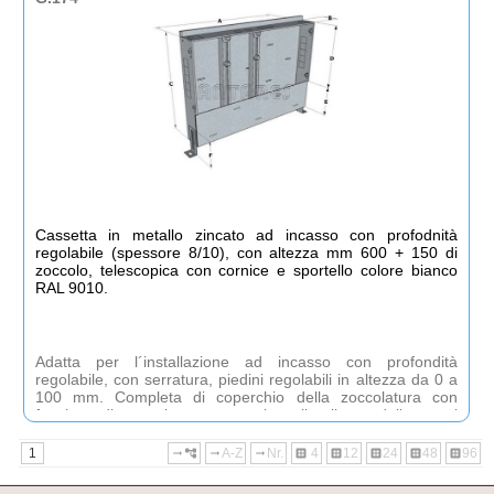
Cassetta in metallo zincato ad incasso con profodnità
regolabile (spessore 8/10), con altezza mm 600 + 150 di
zoccolo, telescopica con cornice e sportello colore bianco
RAL 9010.
Adatta per l´installazione ad incasso con profondità
regolabile, con serratura, piedini regolabili in altezza da 0 a
100 mm. Completa di coperchio della zoccolatura con
funzione di protezione e per evitare il collasso delle pareti
laterali durante la muratura. Fornita nella versione
ASSEMBLATA.
1
A-Z
Nr.
4
12
24
48
96
arrow_right_alt
account_tree
arrow_right_alt
arrow_right_alt
dataset
dataset
dataset
dataset
dataset