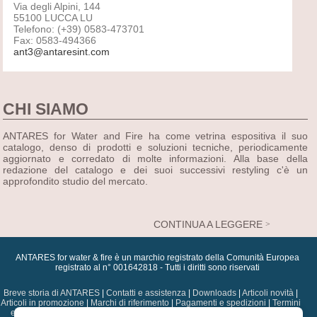
Via degli Alpini, 144
55100 LUCCA LU
Telefono: (+39) 0583-473701
Fax: 0583-494366
ant3@antaresint.com
CHI SIAMO
ANTARES for Water and Fire ha come vetrina espositiva il suo
catalogo, denso di prodotti e soluzioni tecniche, periodicamente
aggiornato e corredato di molte informazioni. Alla base della
redazione del catalogo e dei suoi successivi restyling c'è un
approfondito studio del mercato.
CONTINUA A LEGGERE
ANTARES for water & fire è un marchio registrato della Comunità Europea
registrato al n° 001642818 - Tutti i diritti sono riservati
Breve storia di ANTARES
|
Contatti e assistenza
|
Downloads
|
Articoli novità
|
Articoli in promozione
|
Marchi di riferimento
|
Pagamenti e spedizioni
|
Termini
e condizioni
|
Dati sulla privacy
|
Diritti di autore
|
Assistenza postvendita
|