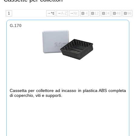
1
A-Z
Nr.
4
12
24
48
96
arrow_right_alt
account_tree
arrow_right_alt
arrow_right_alt
dataset
dataset
dataset
dataset
dataset
G.170
Cassetta per collettore ad incasso in plastica ABS completa
di coperchio, viti e supporti.