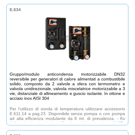
con pompa ad alta efficienza modulante da 8 mt. di
prevalenza. Kv della valvola miscelatrice: 10. Attacchi lato
E.634
impianto: 1”F. Attacchi lato collettore: 1½”M.
Gruppo/modulo anticondensa motorizzabile DN32
reversibile per generatori di calore alimentati a combustibile
solido, composto da 2 valvole a sfera con termometro e
valvola unidirezionale, valvola miscelatrice motorizzabile a 3
vie, distanziale di allineamento e guscio isolante. In ottone e
acciaio inox AISI 304
Per l’utilizzo di sonda di temperatura utilizzare accessorio
E.611.14 a pag.23. Disponibile senza pompa o con pompa
ad alta efficienza modulante da 8 mt. di prevalenza. - Kv
della valvola miscelatrice: 18. - Attacchi lato impianto: 1¼”F.-
Attacchi lato collettore: 2”M.