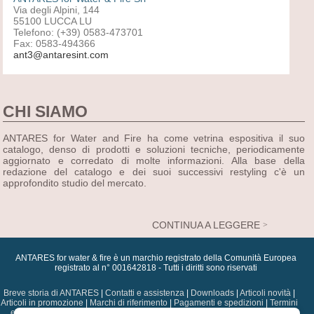
Via degli Alpini, 144
55100 LUCCA LU
Telefono: (+39) 0583-473701
Fax: 0583-494366
ant3@antaresint.com
CHI SIAMO
ANTARES for Water and Fire ha come vetrina espositiva il suo
catalogo, denso di prodotti e soluzioni tecniche, periodicamente
aggiornato e corredato di molte informazioni. Alla base della
redazione del catalogo e dei suoi successivi restyling c'è un
approfondito studio del mercato.
CONTINUA A LEGGERE
ANTARES for water & fire è un marchio registrato della Comunità Europea
registrato al n° 001642818 - Tutti i diritti sono riservati
Breve storia di ANTARES
|
Contatti e assistenza
|
Downloads
|
Articoli novità
|
Articoli in promozione
|
Marchi di riferimento
|
Pagamenti e spedizioni
|
Termini
e condizioni
|
Dati sulla privacy
|
Diritti di autore
|
Assistenza postvendita
|