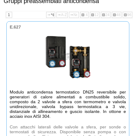
Gruppi preassemblati anticondensa
1
A-Z
Nr.
4
12
24
48
96
arrow_right_alt
account_tree
arrow_right_alt
arrow_right_alt
dataset
dataset
dataset
dataset
dataset
E.627
Modulo anticondensa termostatico DN25 reversibile per
generatori di calore alimentati a combustibile solido,
composto da 2 valvole a sfera con termometro e valvola
unidirezionale, valvola bypass termostatica a 3 vie,
distanziale di allineamento e guscio isolante. In ottone e
acciaio inox AISI 304.
Con attacchi laterali delle valvole a sfera, per sonde o
termostati di sicurezza. Disponibile senza pompa o con