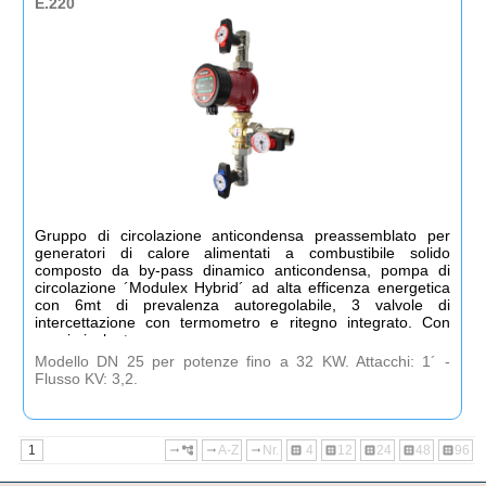
E.220
Gruppo di circolazione anticondensa preassemblato per
generatori di calore alimentati a combustibile solido
composto da by-pass dinamico anticondensa, pompa di
circolazione ´Modulex Hybrid´ ad alta efficenza energetica
con 6mt di prevalenza autoregolabile, 3 valvole di
intercettazione con termometro e ritegno integrato. Con
guscio isolante.
Modello DN 25 per potenze fino a 32 KW. Attacchi: 1´ -
Flusso KV: 3,2.
1
A-Z
Nr.
4
12
24
48
96
arrow_right_alt
account_tree
arrow_right_alt
arrow_right_alt
dataset
dataset
dataset
dataset
dataset