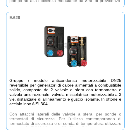
pompa ad alta efficienza modulante da 8mt. di prevalenza.
Kv della valvola termostatica: 9 Attacchi lato generatore: 1”F.
Attacchi lato collettore: 1 1/2´M.
E.628
Gruppo / modulo anticondensa motorizzabile DN25
reversibile per generatori di calore alimentati a combustibile
solido, composto da 2 valvole a sfera con termometro e
valvola unidirezionale, valvola miscelatrice motorizzabile a 3
vie, distanziale di allineamento e guscio isolante. In ottone e
acciaio inox AISI 304.
Con attacchi laterali delle valvole a sfera, per sonde o
termostati di sicurezza. Per l’utilizzo contemporaneo di
termostato di sicurezza e di sonda di temperatura utilizzare
accessorio E.611.10 a pag.23. Disponibile senza pompa o