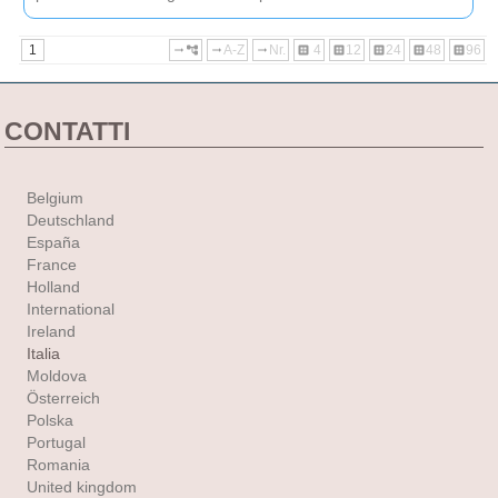
1
A-Z
Nr.
4
12
24
48
96
arrow_right_alt
account_tree
arrow_right_alt
arrow_right_alt
dataset
dataset
dataset
dataset
dataset
CONTATTI
Belgium
Deutschland
España
France
Holland
International
Ireland
Italia
Moldova
Österreich
Polska
Portugal
Romania
United kingdom