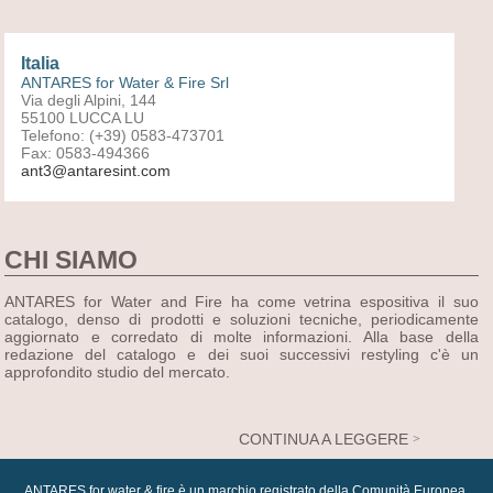
Italia
ANTARES for Water & Fire Srl
Via degli Alpini, 144
55100 LUCCA LU
Telefono: (+39) 0583-473701
Fax: 0583-494366
ant3@antaresint.com
CHI SIAMO
ANTARES for Water and Fire ha come vetrina espositiva il suo
catalogo, denso di prodotti e soluzioni tecniche, periodicamente
aggiornato e corredato di molte informazioni. Alla base della
redazione del catalogo e dei suoi successivi restyling c'è un
approfondito studio del mercato.
CONTINUA A LEGGERE
ANTARES for water & fire è un marchio registrato della Comunità Europea