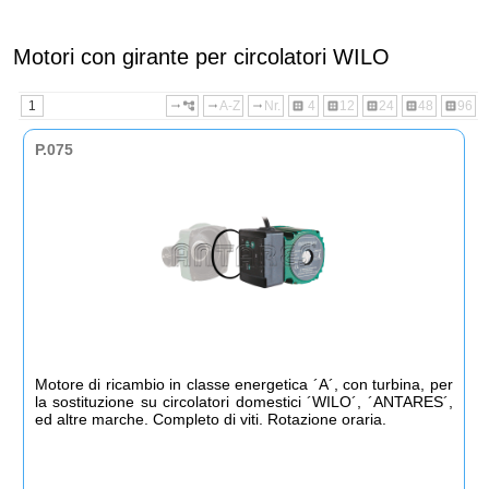
Motori con girante per circolatori WILO
1
A-Z
Nr.
4
12
24
48
96
arrow_right_alt
account_tree
arrow_right_alt
arrow_right_alt
dataset
dataset
dataset
dataset
dataset
P.075
Motore di ricambio in classe energetica ´A´, con turbina, per
la sostituzione su circolatori domestici ´WILO´, ´ANTARES´,
ed altre marche. Completo di viti. Rotazione oraria.