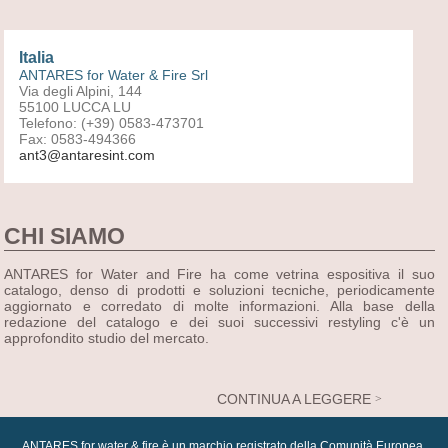
Italia
ANTARES for Water & Fire Srl
Via degli Alpini, 144
55100 LUCCA LU
Telefono: (+39) 0583-473701
Fax: 0583-494366
ant3@antaresint.com
CHI SIAMO
ANTARES for Water and Fire ha come vetrina espositiva il suo
catalogo, denso di prodotti e soluzioni tecniche, periodicamente
aggiornato e corredato di molte informazioni. Alla base della
redazione del catalogo e dei suoi successivi restyling c'è un
approfondito studio del mercato.
CONTINUA A LEGGERE
ANTARES for water & fire è un marchio registrato della Comunità Europea