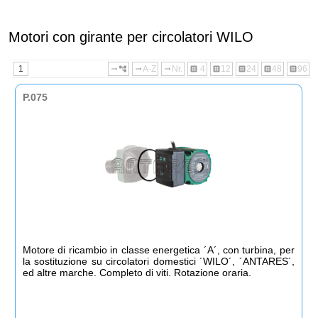
Motori con girante per circolatori WILO
1
A-Z
Nr.
4
12
24
48
96
arrow_right_alt
account_tree
arrow_right_alt
arrow_right_alt
dataset
dataset
dataset
dataset
dataset
P.075
Motore di ricambio in classe energetica ´A´, con turbina, per
la sostituzione su circolatori domestici ´WILO´, ´ANTARES´,
ed altre marche. Completo di viti. Rotazione oraria.