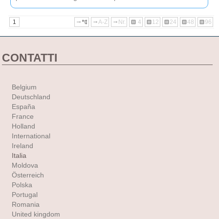
1
A-Z
Nr.
4
12
24
48
96
arrow_right_alt
account_tree
arrow_right_alt
arrow_right_alt
dataset
dataset
dataset
dataset
dataset
CONTATTI
Belgium
Deutschland
España
France
Holland
International
Ireland
Italia
Moldova
Österreich
Polska
Portugal
Romania
United kingdom