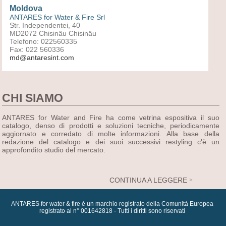
Moldova
ANTARES for Water & Fire Srl
Str. Independentei, 40
MD2072 Chisinâu Chisinâu
Telefono: 022560335
Fax: 022 560336
md@antaresint.com
CHI SIAMO
ANTARES for Water and Fire ha come vetrina espositiva il suo
catalogo, denso di prodotti e soluzioni tecniche, periodicamente
aggiornato e corredato di molte informazioni. Alla base della
redazione del catalogo e dei suoi successivi restyling c'è un
approfondito studio del mercato.
CONTINUA A LEGGERE
ANTARES for water & fire è un marchio registrato della Comunità Europea
registrato al n° 001642818 - Tutti i diritti sono riservati