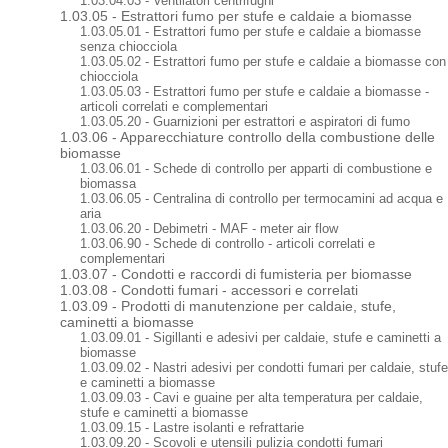
1.03.04.03 - Ventilatori centrifughi
1.03.05 - Estrattori fumo per stufe e caldaie a biomasse
1.03.05.01 - Estrattori fumo per stufe e caldaie a biomasse
senza chiocciola
1.03.05.02 - Estrattori fumo per stufe e caldaie a biomasse con
chiocciola
1.03.05.03 - Estrattori fumo per stufe e caldaie a biomasse -
articoli correlati e complementari
1.03.05.20 - Guarnizioni per estrattori e aspiratori di fumo
1.03.06 - Apparecchiature controllo della combustione delle
biomasse
1.03.06.01 - Schede di controllo per apparti di combustione e
biomassa
1.03.06.05 - Centralina di controllo per termocamini ad acqua e
aria
1.03.06.20 - Debimetri - MAF - meter air flow
1.03.06.90 - Schede di controllo - articoli correlati e
complementari
1.03.07 - Condotti e raccordi di fumisteria per biomasse
1.03.08 - Condotti fumari - accessori e correlati
1.03.09 - Prodotti di manutenzione per caldaie, stufe,
caminetti a biomasse
1.03.09.01 - Sigillanti e adesivi per caldaie, stufe e caminetti a
biomasse
1.03.09.02 - Nastri adesivi per condotti fumari per caldaie, stufe
e caminetti a biomasse
1.03.09.03 - Cavi e guaine per alta temperatura per caldaie,
stufe e caminetti a biomasse
1.03.09.15 - Lastre isolanti e refrattarie
1.03.09.20 - Scovoli e utensili pulizia condotti fumari