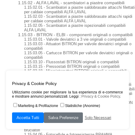
1.15.02 - ALFA LAVAL - scambiatori a piastre compatibili
1.15.02.01 - Scambiatori a piastre saldobrasate attacchi filettati
per caldaie compatibili ALFA LAVAL
1.15.02.03 - Scambiatori a piastre saldobrasate attacchi rapidi
per caldaie compatibili ALFA LAVAL
1.15.02.05 - Scambiatori a piastre ispezionabili compatibili
ALFA LAVAL
1.15.03 - BITRON - ELBI - componenti originali o compatibili
1.15.03.01 - Valvole deviatrici a 3 vie originali o compatibili
1.15.03.03 - Attuatori BITRON per valvole deviatrici originali o
compatibili
1.15.03.05 - Cartucce BITRON per valvole deviatrici originali o
compatibili
1.15.03.10 - Flussostati BITRON originali o compatibili
1.15.03.15 - Pressostati BITRON originali o compatibili
1.15.03.18 - Microinterruttori BITRON originali o compatibili
1.15.03.20 - Sensori di pressione BITRON originali o
compatibili
Privacy & Cookie Policy
1.15.03.25 - Cartucce sanitarie BITRON originali o compatibili
1.15.03.30 - Valvole di sicurezza BITRON originali o compatibili
Utilizziamo cookie per migliorare la tua esperienza di e-commerce
1.15.03.35 - Rubinetti di riempimento caldaia BITRON originali
e mostrare annunci personalizzati. Leggi :
Privacy & Cookie Policy
.
o compatibili
1.15.03.40 - Tappi e accessori correlati a componenti BITRON
Marketing & Profilazione
Statistiche (Anonime)
originali o compatibili
1.15.04 - BRAHMA - componenti originali o compatibili
1.15.04.01 - Schede di accensione e controllo BRAHMA per
Accetta Tutti
Salva Preferenze
Solo Necessari
caldaie gas
1.15.04.03 - Schede di accensione e controllo BRAHMA per
bruciatori
1.15.04.05 - Fotocellule e fotoresistenze BRAHMA