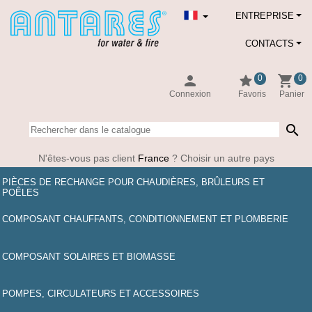
ENTREPRISE
CONTACTS
person
star
shopping_cart
0
0
Connexion
Favoris
Panier
search
N'êtes-vous pas client
France
? Choisir un autre pays
PIÈCES DE RECHANGE POUR CHAUDIÈRES, BRÛLEURS ET
POÊLES
COMPOSANT CHAUFFANTS, CONDITIONNEMENT ET PLOMBERIE
COMPOSANT SOLAIRES ET BIOMASSE
POMPES, CIRCULATEURS ET ACCESSOIRES