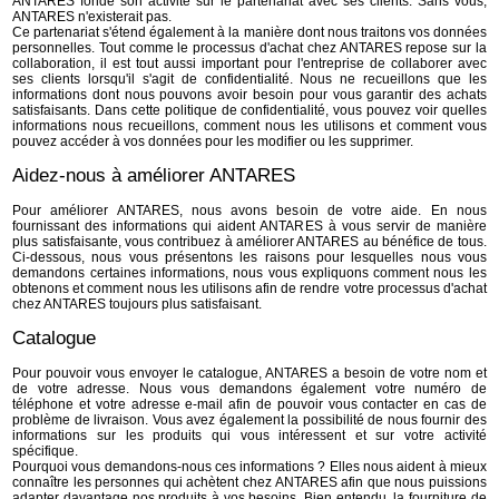
ANTARES fonde son activité sur le partenariat avec ses clients. Sans vous,
ANTARES n'existerait pas.
Ce partenariat s'étend également à la manière dont nous traitons vos données
personnelles. Tout comme le processus d'achat chez ANTARES repose sur la
collaboration, il est tout aussi important pour l'entreprise de collaborer avec
ses clients lorsqu'il s'agit de confidentialité. Nous ne recueillons que les
informations dont nous pouvons avoir besoin pour vous garantir des achats
satisfaisants. Dans cette politique de confidentialité, vous pouvez voir quelles
informations nous recueillons, comment nous les utilisons et comment vous
pouvez accéder à vos données pour les modifier ou les supprimer.
Aidez-nous à améliorer ANTARES
Pour améliorer ANTARES, nous avons besoin de votre aide. En nous
fournissant des informations qui aident ANTARES à vous servir de manière
plus satisfaisante, vous contribuez à améliorer ANTARES au bénéfice de tous.
Ci-dessous, nous vous présentons les raisons pour lesquelles nous vous
demandons certaines informations, nous vous expliquons comment nous les
obtenons et comment nous les utilisons afin de rendre votre processus d'achat
chez ANTARES toujours plus satisfaisant.
Catalogue
Pour pouvoir vous envoyer le catalogue, ANTARES a besoin de votre nom et
de votre adresse. Nous vous demandons également votre numéro de
téléphone et votre adresse e-mail afin de pouvoir vous contacter en cas de
problème de livraison. Vous avez également la possibilité de nous fournir des
informations sur les produits qui vous intéressent et sur votre activité
spécifique.
Pourquoi vous demandons-nous ces informations ? Elles nous aident à mieux
connaître les personnes qui achètent chez ANTARES afin que nous puissions
adapter davantage nos produits à vos besoins. Bien entendu, la fourniture de