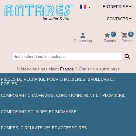
ENTREPRISE
CONTACTS
person
star
shopping_cart
0
0
Connexion
Favoris
Panier
search
N'êtes-vous pas client
France
? Choisir un autre pays
PIÈCES DE RECHANGE POUR CHAUDIÈRES, BRÛLEURS ET
POÊLES
COMPOSANT CHAUFFANTS, CONDITIONNEMENT ET PLOMBERIE
COMPOSANT SOLAIRES ET BIOMASSE
POMPES, CIRCULATEURS ET ACCESSOIRES