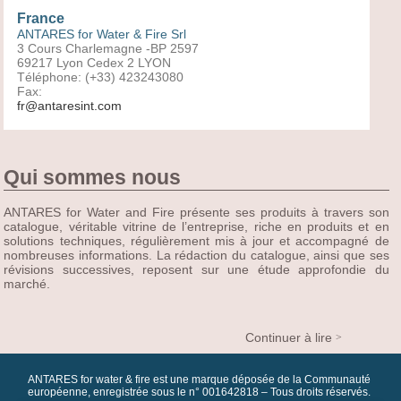
France
ANTARES for Water & Fire Srl
3 Cours Charlemagne -BP 2597
69217 Lyon Cedex 2 LYON
Téléphone: (+33) 423243080
Fax:
fr@antaresint.com
Qui sommes nous
ANTARES for Water and Fire présente ses produits à travers son
catalogue, véritable vitrine de l’entreprise, riche en produits et en
solutions techniques, régulièrement mis à jour et accompagné de
nombreuses informations. La rédaction du catalogue, ainsi que ses
révisions successives, reposent sur une étude approfondie du
marché.
Continuer à lire
ANTARES for water & fire est une marque déposée de la Communauté
européenne, enregistrée sous le n° 001642818 – Tous droits réservés.